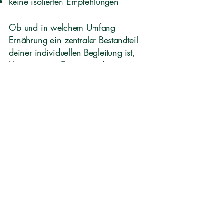
keine isolierten Empfehlungen
Ob und in welchem Umfang
Ernährung ein zentraler Bestandteil
deiner
individuellen Begleitung ist,
klären wir im
Erstgespräch
.
Erstgespräch anfragen
Öffnungszeiten
Mit Terminvereinbarung.
Mo 6 - 20 Uhr
Di 6 - 20 Uhr
Mi 6 - 20 Uhr
Do 6 - 20 Uhr